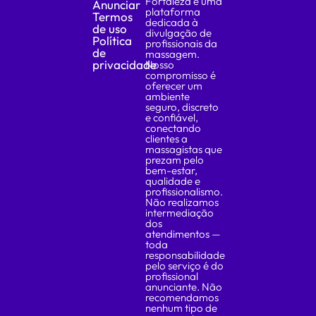
Fortaleza é uma
Anunciar
plataforma
Termos
dedicada à
de uso
divulgação de
Política
profissionais da
de
massagem.
privacidade
Nosso
compromisso é
oferecer um
ambiente
seguro, discreto
e confiável,
conectando
clientes a
massagistas que
prezam pelo
bem-estar,
qualidade e
profissionalismo.
Não realizamos
intermediação
dos
atendimentos —
toda
responsabilidade
pelo serviço é do
profissional
anunciante. Não
recomendamos
nenhum tipo de