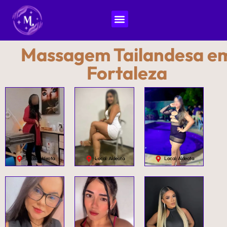
Massagens em Fortaleza
Massagem Tailandesa e
Fortaleza
Local: Aldeota
Local: Aldeota
Local: Aldeota