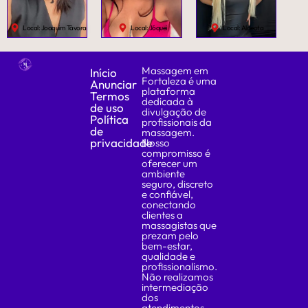
Local: Joaquim Távora
Local: Jóquei
Local: Aldeota
Massagem em
Início
Fortaleza é uma
Anunciar
plataforma
Termos
dedicada à
de uso
divulgação de
Política
profissionais da
de
massagem.
privacidade
Nosso
compromisso é
oferecer um
ambiente
seguro, discreto
e confiável,
conectando
clientes a
massagistas que
prezam pelo
bem-estar,
qualidade e
profissionalismo.
Não realizamos
intermediação
dos
atendimentos —