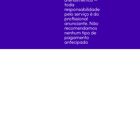
toda
responsabilidade
pelo serviço é do
profissional
anunciante. Não
recomendamos
nenhum tipo de
pagamento
antecipado