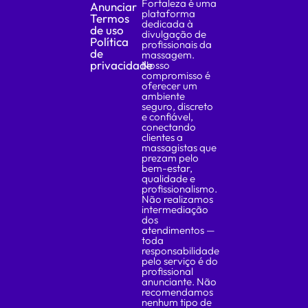
Fortaleza é uma
Anunciar
plataforma
Termos
dedicada à
de uso
divulgação de
Política
profissionais da
de
massagem.
privacidade
Nosso
compromisso é
oferecer um
ambiente
seguro, discreto
e confiável,
conectando
clientes a
massagistas que
prezam pelo
bem-estar,
qualidade e
profissionalismo.
Não realizamos
intermediação
dos
atendimentos —
toda
responsabilidade
pelo serviço é do
profissional
anunciante. Não
recomendamos
nenhum tipo de